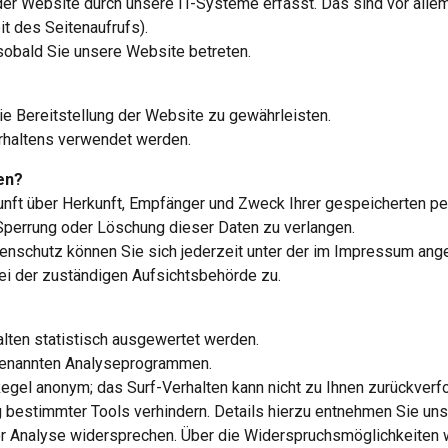
r Website durch unsere IT-Systeme erfasst. Das sind vor alle
t des Seitenaufrufs).
sobald Sie unsere Website betreten.
eie Bereitstellung der Website zu gewährleisten.
rhaltens verwendet werden.
en?
kunft über Herkunft, Empfänger und Zweck Ihrer gespeicherten 
 Sperrung oder Löschung dieser Daten zu verlangen.
enschutz können Sie sich jederzeit unter der im Impressum an
ei der zuständigen Aufsichtsbehörde zu.
lten statistisch ausgewertet werden.
ogenannten Analyseprogrammen.
Regel anonym; das Surf-Verhalten kann nicht zu Ihnen zurückverf
bestimmter Tools verhindern. Details hierzu entnehmen Sie unse
er Analyse widersprechen. Über die Widerspruchsmöglichkeiten w