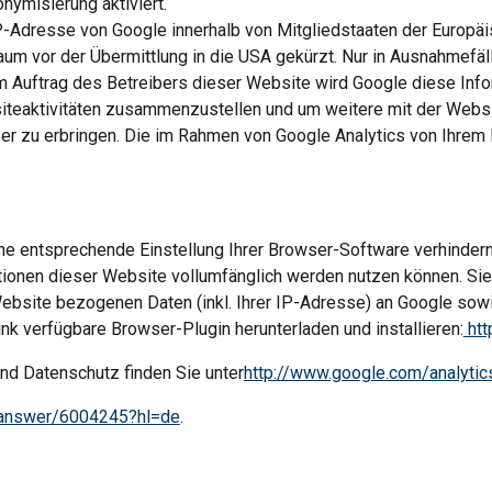
nymisierung aktiviert.
 IP-Adresse von Google innerhalb von Mitgliedstaaten der Europä
 vor der Übermittlung in die USA gekürzt. Nur in Ausnahmefälle
m Auftrag des Betreibers dieser Website wird Google diese Info
teaktivitäten zusammenzustellen und um weitere mit der Websi
 zu erbringen. Die im Rahmen von Google Analytics von Ihrem B
e entsprechende Einstellung Ihrer Browser-Software verhindern; 
tionen dieser Website vollumfänglich werden nutzen können. Sie 
ebsite bezogenen Daten (inkl. Ihrer IP-Adresse) an Google sowi
nk verfügbare Browser-Plugin herunterladen und installieren:
 ht
d Datenschutz finden Sie unter
http://www.google.com/analytic
s/answer/6004245?hl=de
.